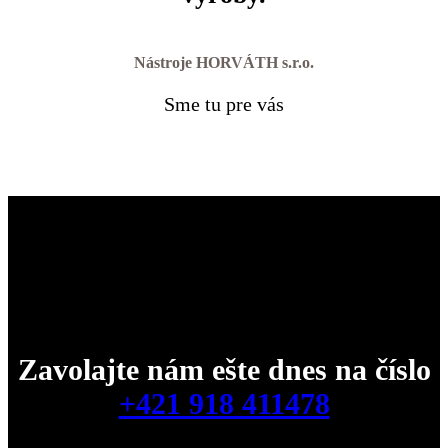
Nástroje HORVÁTH s.r.o.
Sme tu pre vás
Kontaktujte našich profesionálov
Zavolajte nám ešte dnes na číslo
+421 918 411478