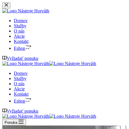
Preskočiť
na
obsah
Domov
Služby
O nás
Akcie
Kontakt
Eshop
Vyžiadať ponuku
Domov
Služby
O nás
Akcie
Kontakt
Eshop
Vyžiadať ponuku
Ponuka