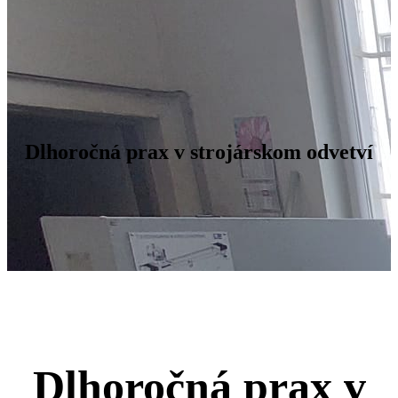
Dlhoročná prax v strojárskom odvetví
Dlhoročná prax v