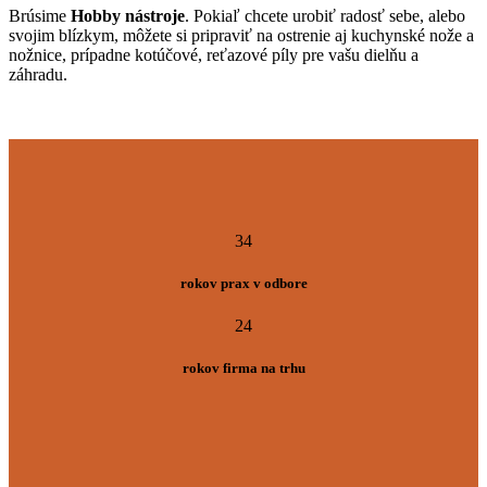
Brúsime
Hobby nástroje
. Pokiaľ chcete urobiť radosť sebe, alebo
svojim blízkym, môžete si pripraviť na ostrenie aj kuchynské nože a
nožnice, prípadne kotúčové, reťazové píly pre vašu dielňu a
záhradu.
34
rokov prax v odbore
24
rokov firma na trhu