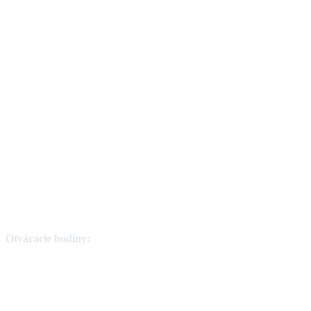
Otváracie hodiny:
Pondelok - Štvrtok
7:00 - 15:30 hod.
Piatok
7:00 - 15:00 hod.